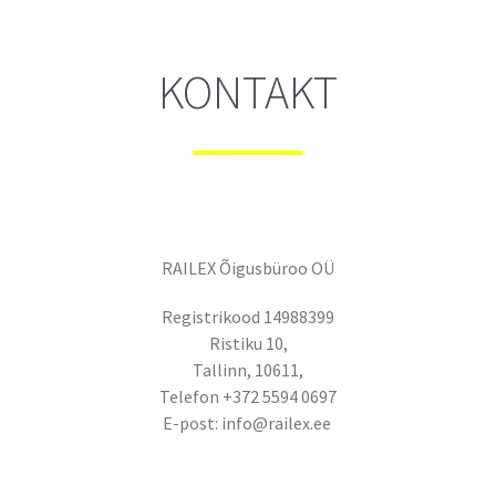
KONTAKT
RAILEX Õigusbüroo OÜ
Registrikood 14988399
Ristiku 10,
Tallinn, 10611,
Telefon +372 5594 0697
E-post: info@railex.ee